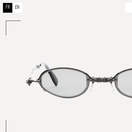
FR
EN
À 
N
R
Co