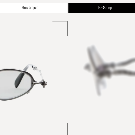
Boutique
E-Shop
Propos
Nouveautés
os Marques
Solaires
endez-Vous
Optiques
ntact
Accessoires et Collaborations
Cartes Cadeaux
Tous Nos Produits