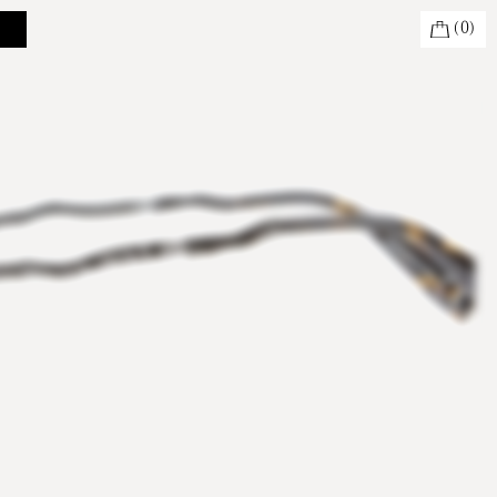
(
0
)