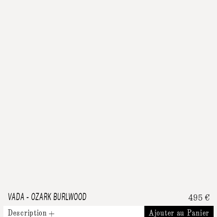
VADA
-
OZARK BURLWOOD
495
€
Description
Ajouter au Panier