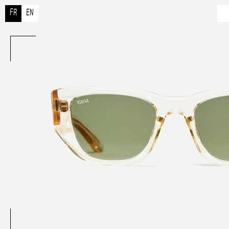
FR
EN
À 
N
R
Co