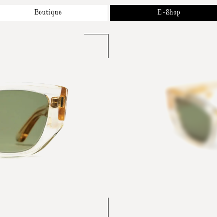
Boutique
E-Shop
Propos
Nouveautés
os Marques
Solaires
endez-Vous
Optiques
ntact
Accessoires et Collaborations
Cartes Cadeaux
Tous Nos Produits