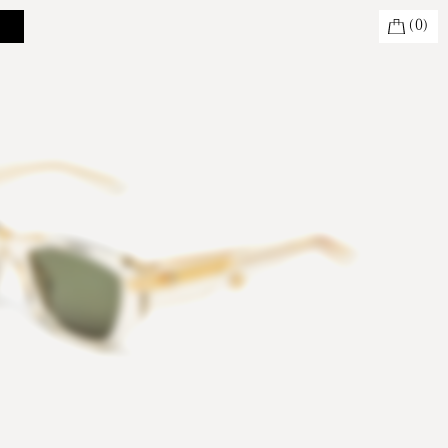
(
0
)