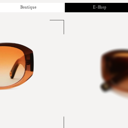
Boutique
E-Shop
Propos
Nouveautés
os Marques
Solaires
endez-Vous
Optiques
ntact
Accessoires et Collaborations
Cartes Cadeaux
Tous Nos Produits