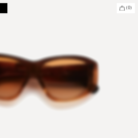
(
0
)