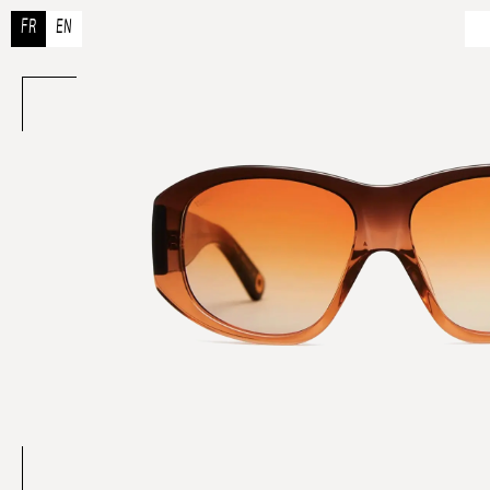
FR
EN
À 
N
R
Co