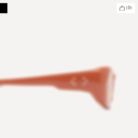
(
0
)