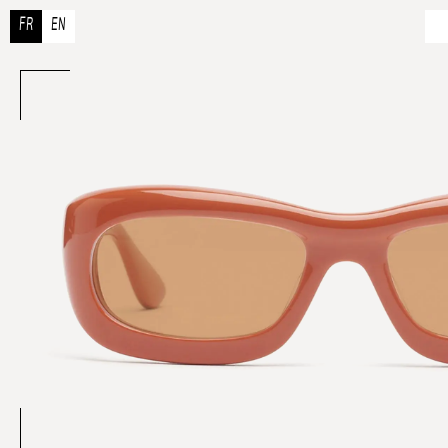
FR
EN
À 
N
R
Co