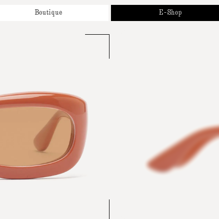
Boutique
E-Shop
Propos
Nouveautés
os Marques
Solaires
endez-Vous
Optiques
ntact
Accessoires et Collaborations
Cartes Cadeaux
Tous Nos Produits