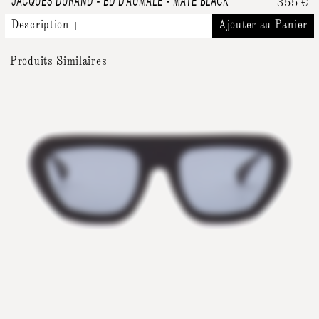
JACQUES DURAND
-
BD D'AUMALE - MATE BLACK
355
€
Description
Ajouter au Panier
Produits Similaires