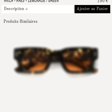
AKILA
-
ARES - LEMONADE / GREEN
190
€
Description
Ajouter au Panier
Produits Similaires