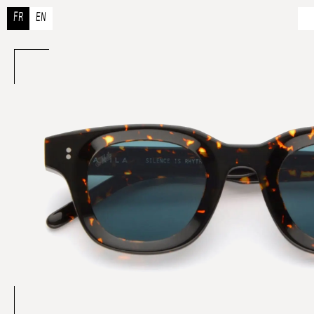
FR
EN
À 
N
R
Co