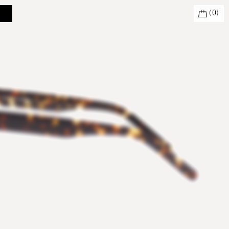
(
0
)