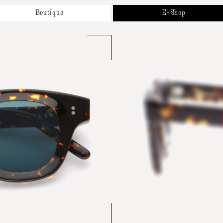
Boutique
E-Shop
Propos
Nouveautés
os Marques
Solaires
endez-Vous
Optiques
ntact
Accessoires et Collaborations
Cartes Cadeaux
Tous Nos Produits